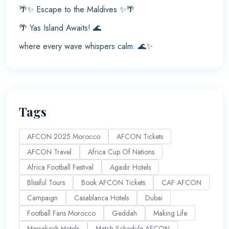
🌴✨ Escape to the Maldives ✨🌴
🌴 Yas Island Awaits! 🌊
where every wave whispers calm. 🌊✨
Tags
AFCON 2025 Morocco
AFCON Tickets
AFCON Travel
Africa Cup Of Nations
Africa Football Festival
Agadir Hotels
Blissful Tours
Book AFCON Tickets
CAF AFCON
Campaign
Casablanca Hotels
Dubai
Football Fans Morocco
Geddah
Making Life
Marrakech Hotels
Match Schedule AFCON