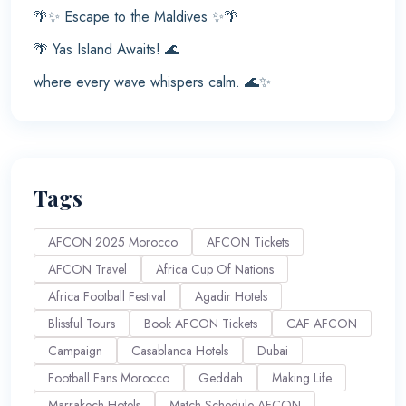
🌴✨ Escape to the Maldives ✨🌴
🌴 Yas Island Awaits! 🌊
where every wave whispers calm. 🌊✨
Tags
AFCON 2025 Morocco
AFCON Tickets
AFCON Travel
Africa Cup Of Nations
Africa Football Festival
Agadir Hotels
Blissful Tours
Book AFCON Tickets
CAF AFCON
Campaign
Casablanca Hotels
Dubai
Football Fans Morocco
Geddah
Making Life
Marrakech Hotels
Match Schedule AFCON