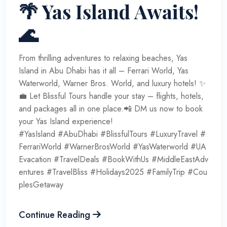
🌴 Yas Island Awaits!
🌊
From thrilling adventures to relaxing beaches, Yas
Island in Abu Dhabi has it all – Ferrari World, Yas
Waterworld, Warner Bros. World, and luxury hotels! ✨
💼 Let Blissful Tours handle your stay – flights, hotels,
and packages all in one place.📲 DM us now to book
your Yas Island experience!
#YasIsland #AbuDhabi #BlissfulTours #LuxuryTravel #
FerrariWorld #WarnerBrosWorld #YasWaterworld #UA
Evacation #TravelDeals #BookWithUs #MiddleEastAdv
entures #TravelBliss #Holidays2025 #FamilyTrip #Cou
plesGetaway
Continue Reading