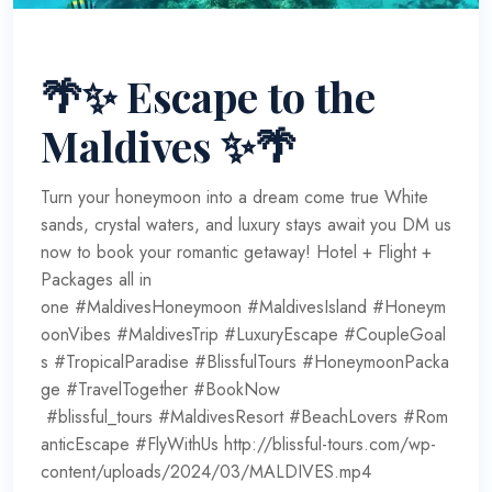
🌴✨ Escape to the
Maldives ✨🌴
Turn your honeymoon into a dream come true White
sands, crystal waters, and luxury stays await you DM us
now to book your romantic getaway! Hotel + Flight +
Packages all in
one #MaldivesHoneymoon #MaldivesIsland #Honeym
oonVibes #MaldivesTrip #LuxuryEscape #CoupleGoal
s #TropicalParadise #BlissfulTours #HoneymoonPacka
ge #TravelTogether #BookNow
#blissful_tours #MaldivesResort #BeachLovers #Rom
anticEscape #FlyWithUs http://blissful-tours.com/wp-
content/uploads/2024/03/MALDIVES.mp4