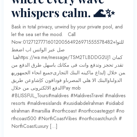
whispers calm. 🌊✨
Bask in total privacy, unwind by your private pool, and
let the sea set the mood. Call
Now:0127127771601200564926971555578482+للتوا
صل عبر الواتس اب اضغط
هنا ‏https://wa.me/message/TSM2TLBDDG2UJ1 كمان
تقدر تحجز وتدفع وانت فى مكانك باسهل طرق الدفع من
جميع انحاء الجمهوريه‏‎من خلال (ايداع ماكينه البنك التجارى
الدولىاوالبنك الا هلي المصرىاو فودافون كاِشاوعن طريق
الدفع الالكترونى من خلالPay mob
resorts #maldivesislands #xusidiabdelrahman #sidiabd
elrahman #marsillia #northcoast #northcoastegypt #no
rthcoast500 #NorthCoastVibes #northcoastchurch #
NorthCoastLuxury […]