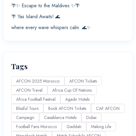
🌴✨ Escape to the Maldives ✨🌴
🌴 Yas Island Awaits! 🌊
where every wave whispers calm. 🌊✨
Tags
AFCON 2025 Morocco
AFCON Tickets
AFCON Travel
Africa Cup Of Nations
Africa Football Festival
Agadir Hotels
Blissful Tours
Book AFCON Tickets
CAF AFCON
Campaign
Casablanca Hotels
Dubai
Football Fans Morocco
Geddah
Making Life
Marrakech Hotels
Match Schedule AFCON