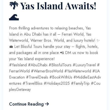
🌴 Yas Island Awaits!
🌊
From thrilling adventures to relaxing beaches, Yas
Island in Abu Dhabi has it all – Ferrari World, Yas
Waterworld, Warner Bros. World, and luxury hotels! ✨
💼 Let Blissful Tours handle your stay – flights, hotels,
and packages all in one place.📲 DM us now to book
your Yas Island experience!
#YasIsland #AbuDhabi #BlissfulTours #LuxuryTravel #
FerrariWorld #WarnerBrosWorld #YasWaterworld #UA
Evacation #TravelDeals #BookWithUs #MiddleEastAdv
entures #TravelBliss #Holidays2025 #FamilyTrip #Cou
plesGetaway
Continue Reading