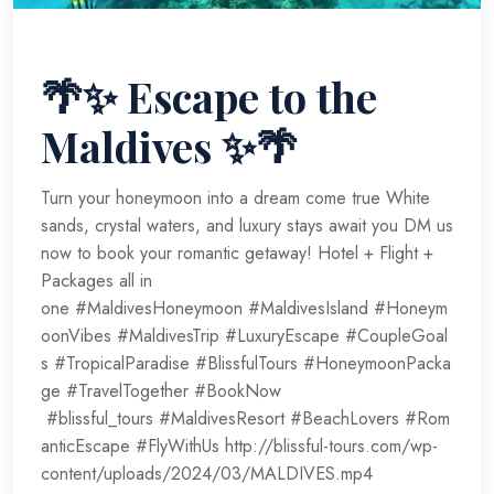
🌴✨ Escape to the
Maldives ✨🌴
Turn your honeymoon into a dream come true White
sands, crystal waters, and luxury stays await you DM us
now to book your romantic getaway! Hotel + Flight +
Packages all in
one #MaldivesHoneymoon #MaldivesIsland #Honeym
oonVibes #MaldivesTrip #LuxuryEscape #CoupleGoal
s #TropicalParadise #BlissfulTours #HoneymoonPacka
ge #TravelTogether #BookNow
#blissful_tours #MaldivesResort #BeachLovers #Rom
anticEscape #FlyWithUs http://blissful-tours.com/wp-
content/uploads/2024/03/MALDIVES.mp4