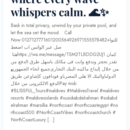
whispers calm. 🌊✨
Bask in total privacy, unwind by your private pool, and
let the sea set the mood. Call
Now:0127127771601200564926971555578482+للتوا
صل عبر الواتس اب اضغط
هنا ‏https://wa.me/message/TSM2TLBDDG2UJ1 كمان
تقدر تحجز وتدفع وانت فى مكانك باسهل طرق الدفع من
جميع انحاء الجمهوريه‏‎من خلال (ايداع ماكينه البنك التجارى
الدولىاوالبنك الا هلي المصرىاو فودافون كاِشاوعن طريق
الدفع الالكترونى من خلالPay mob
resorts #maldivesislands #xusidiabdelrahman #sidiabd
elrahman #marsillia #northcoast #northcoastegypt #no
rthcoast500 #NorthCoastVibes #northcoastchurch #
NorthCoastLuxury […]